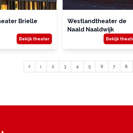
eater Brielle
Westlandtheater de
Naald Naaldwijk
Bekijk theater
Bekijk theat
1
2
3
4
5
6
7
8