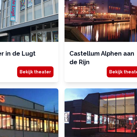
r in de Lugt
Castellum Alphen aan
de Rijn
Bekijk theater
Bekijk theat