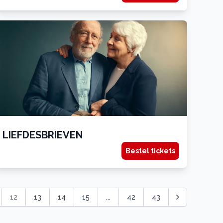
LIEFDESBRIEVEN
Bestel tickets
12
13
14
15
...
42
43