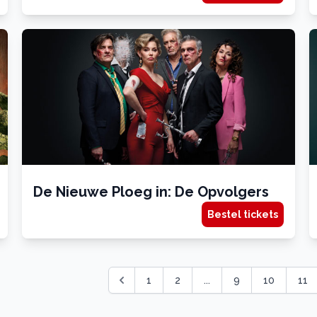
De Nieuwe Ploeg in: De Opvolgers
Bestel tickets
1
2
...
9
10
11