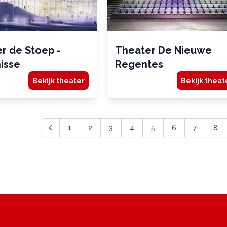
r de Stoep -
Theater De Nieuwe
nisse
Regentes
Bekijk theater
Bekijk theat
1
2
3
4
5
6
7
8