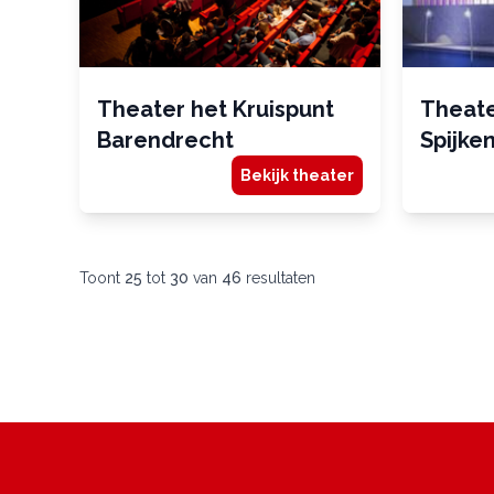
Theater het Kruispunt
Theate
Barendrecht
Spijke
Bekijk theater
Toont
25
tot
30
van
46
resultaten