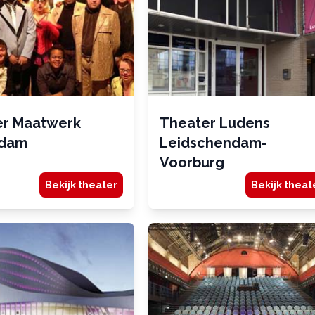
er Maatwerk
Theater Ludens
rdam
Leidschendam-
Voorburg
Bekijk theater
Bekijk theat