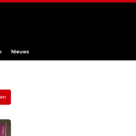
n
Nieuws
en