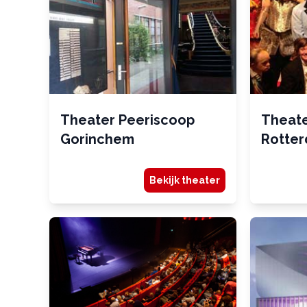
Theater Peeriscoop
Theat
Gorinchem
Rotte
Bekijk theater