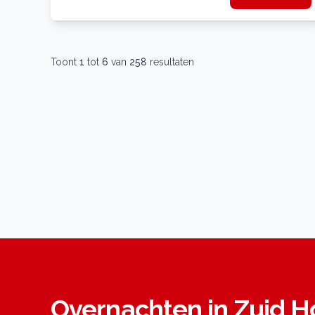
Toont
1
tot
6
van
258
resultaten
Overnachten in Zuid H