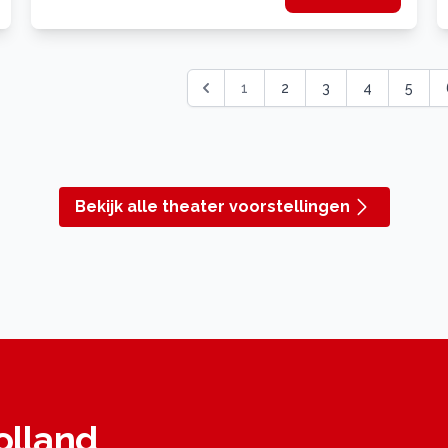
1
2
3
4
5
Bekijk alle theater voorstellingen
olland